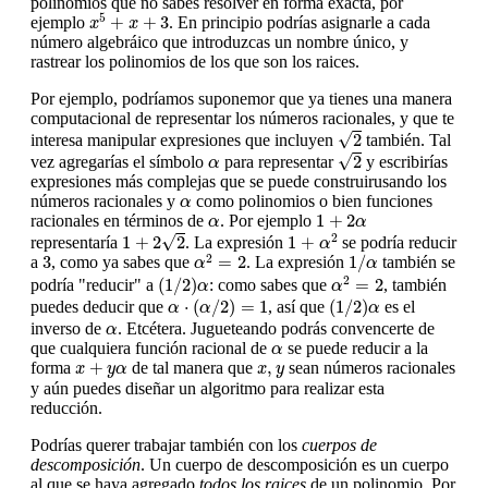
polinomios que no sabes resolver en forma exacta, por
x
5
+
x
+
3
5
+
+
3
ejemplo
. En principio podrías asignarle a cada
x
x
número algebráico que introduzcas un nombre único, y
rastrear los polinomios de los que son los raices.
Por ejemplo, podríamos suponemor que ya tienes una manera
computacional de representar los números racionales, y que te
2
√
2
interesa manipular expresiones que incluyen
también. Tal
2
α
√
2
vez agregarías el símbolo
para representar
y escribirías
α
expresiones más complejas que se puede construirusando los
α
números racionales y
como polinomios o bien funciones
α
1
+
2
α
α
1
+
2
racionales en términos de
. Por ejemplo
α
α
1
+
2
2
1
+
α
2
√
2
1
+
2
2
1
+
representaría
. La expresión
se podría reducir
α
α
2
=
2
1
/
α
3
2
3
=
2
1
/
a
, como ya sabes que
. La expresión
también se
α
α
α
2
=
2
(
1
/
2
)
α
2
(
1
/
2
)
=
2
podría "reducir" a
: como sabes que
, también
α
α
α
⋅
(
α
/
2
)
=
1
(
1
/
2
)
α
⋅
(
/
2
)
=
1
(
1
/
2
)
puedes deducir que
, así que
es el
α
α
α
α
inverso de
. Etcétera. Jugueteando podrás convencerte de
α
α
que cualquiera función racional de
se puede reducir a la
α
x
+
y
α
x
,
y
+
,
forma
de tal manera que
sean números racionales
x
y
α
x
y
y aún puedes diseñar un algoritmo para realizar esta
reducción.
Podrías querer trabajar también con los
cuerpos de
descomposición
. Un cuerpo de descomposición es un cuerpo
al que se haya agregado
todos los raices
de un polinomio. Por