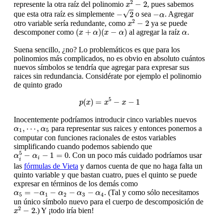
x
2
−
2
2
−
2
represente la otra raíz del polinomio
, pues sabemos
x
−
2
−
α
√
−
2
−
que esta otra raíz es simplemente
o sea
. Agregar
α
x
2
−
2
2
−
2
otro variable sería redundante, como
ya se puede
x
(
x
+
α
)
(
x
−
α
)
α
(
+
)
(
−
)
descomponer como
al agregar la raíz
.
x
α
x
α
α
Suena sencillo, ¿no? Lo problemáticos es que para los
polinomios más complicados, no es obvio en absoluto cuántos
nuevos símbolos se tendría que agregar para expresar sus
raices sin redundancia. Considérate por ejemplo el polinomio
de quinto grado
p
(
x
)
=
x
5
−
x
−
1
5
(
)
=
−
−
1
p
x
x
x
Inocentemente podríamos introducir cinco variables nuevos
α
1
,
⋯
,
α
5
,
⋯
,
para representar sus raices y entonces ponernos a
α
α
1
5
computar con funciones racionales de estos variables
simplificando cuando podemos sabiendo que
α
i
5
−
α
i
−
1
=
0
5
−
−
1
=
0
. Con un poco más cuidado podríamos usar
α
α
i
i
las
fórmulas de Vieta
y darnos cuenta de que no haga falta un
quinto variable y que bastan cuatro, pues el quinto se puede
expresar en términos de los demás como
α
5
=
−
α
1
−
α
2
−
α
3
−
α
4
=
−
−
−
−
. (Tal y como sólo necesitamos
α
α
α
α
α
5
1
2
3
4
un único símbolo nuevo para el cuerpo de descomposición de
x
2
−
2
2
−
2
.) Y ¡todo iría bien!
x