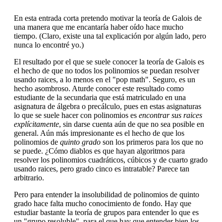
En esta entrada corta pretendo motivar la teoría de Galois de
una manera que me encantaría haber oído hace mucho
tiempo. (Claro, existe una tal explicación por algún lado, pero
nunca lo encontré yo.)
El resultado por el que se suele conocer la teoría de Galois es
el hecho de que no todos los polinomios se puedan resolver
usando raices, a lo menos en el "pop math". Seguro, es un
hecho asombroso. Aturde conocer este resultado como
estudiante de la secundaria que está matriculado en una
asignatura de álgebra o precálculo, pues en estas asignaturas
lo que se suele hacer con polinomios es
encontrar sus raices
explícitamente
, sin darse cuenta aún de que no sea posible en
general. Aún más impresionante es el hecho de que los
polinomios de
quinto grado
son los primeros para los que no
se puede. ¿Cómo diablos es que hayan algoritmos para
resolver los polinomios cuadráticos, cúbicos y de cuarto grado
usando raices, pero grado cinco es intratable? Parece tan
arbitrario.
Pero para entender la insolubilidad de polinomios de quinto
grado hace falta mucho conocimiento de fondo. Hay que
estudiar bastante la teoría de grupos para entender lo que es
un "grupo resoluble", para el que hay que entender bien los