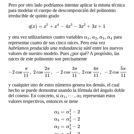
Pero por otro lado podríamos intentar aplicar la misma técnica
para modelar el cuerpo de descomposición del polinomio
irreducible de quinto grado
q
(
x
)
=
x
5
+
x
4
−
4
x
3
−
3
x
2
+
3
x
+
1
5
4
3
2
(
)
=
+
−
4
−
3
+
3
+
1
q
x
x
x
x
x
x
α
1
,
α
2
,
α
3
,
α
4
,
,
,
y otra vez utilizaríamos cuatro variables
para
α
α
α
α
1
2
3
4
representar cuatro de sus cinco raices. Pero esta vez
habríamos producido una redundancia sútil
entre los nuevos
valores de nuestro modelo. Pues ¿por qué? A propósito, las
raices de este polinomio son precisamente
−
2
cos
π
11
,
2
cos
2
π
11
,
−
2
cos
3
π
11
,
2
cos
4
π
11
,
−
2
cos
5
π
11
4
2
5
3
π
π
π
π
π
−
2
cos
,
2
cos
,
−
2
cos
,
2
cos
,
−
2
cos
11
11
11
11
11
y cualquier uno de estos números genera los demás, el cual
hecho se puede demostrar usando la fórmula del ángulo doble
α
1
,
⋯
,
α
5
,
⋯
,
del coseno. En concreto, si
representan estos
α
α
1
5
valores respectivos, entonces se tiene
α
2
=
α
1
2
−
2
α
4
=
α
2
2
−
2
α
3
=
α
4
2
−
2
α
5
=
α
3
2
−
2
2
=
−
2
α
α
2
1
2
=
−
2
α
α
4
2
2
=
−
2
α
α
3
4
2
=
−
2