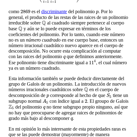
=
1
=
1
i
i
2869
p
2869
como
es el
discriminante
del polinomio
. Por lo
p
general, el producto de las restas de las raices de un polinomio
Q
Q
irreducible sobre
al cuadrado siempre pertenece al cuerpo
Q
Q
base
y aún se lo puede expresar en términos de los
coeficientes del polinomio. Por lo tanto, cuando este número
no es un
número cuadrado
en ese cuerpo base, entonces un
número irracional cuadrático nuevo aparece en el cuerpo de
descomposición. No ocurre esta complicación al computar
q
con las raices del polinomio
que definimos anteriormente.
q
11
4
4
11
Ese polinomio tiene discriminante igual a
, el cual número
ya es un número cuadrado.
Esta información también se puede deducir directamente del
grupo de Galois de un polinomio. La introducción de nuevos
Q
Q
números irracionales cuadráticos sobre
en el cuerpo de
S
5
p
descomposición de
corresponde al hecho de que
tiene un
p
S
5
A
5
2
2
subgrupo normal
con índice igual a
. El groupo de Galois
A
5
Z
5
q
Z
del polinomio
no tiene subgrupo propio ninguno, así que
q
5
no hay que preocuparse de agregar raices de polinomios de
q
grado más bajo al descomponer
.
q
En mi opinión lo más interesante de esta propiedades raras es
que se las puede demostrar (mayormente) de manera