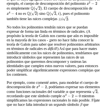
x
2
−
2
2
−
2
ejemplo, el cuerpo de descomposición del polinomio
x
Q
(
2
)
Q
√
(
2
)
es simplemente
. El cuerpo de descomposición de
Q
(
2
)
Q
(
2
,
i
)
x
4
−
4
Q
Q
√
√
4
−
4
(
2
)
(
2
,
)
no es
sino
, pues el polinomio
x
i
±
i
2
√
±
2
también tiene las raices complejas
.
i
No todos los polinomios tendrán raices que se puedan
expresar de forma tan linda en términos de radicales. (A
propósito la teoría de Galois nos cuenta que aún es imposible
en la mayoría de los casos - ¡pero no hace falta conocer la
teoría de Galois para saber que resolver polinomios arbitrarios
en términos de radicales es
difícil
!) Así que para hacer mates
simbólicamente con los raices de polinomios, tendríamos que
introducir símbolos que representen las raices de un
polinomios que queremos descomponer y rastreas las
identidades que cumplen estos nuevos valores, para entonces
poder simplificar algorítmicamente expresiones complejas que
los contienen.
Por ejemplo, como comenté antes, para modelar el cuerpo de
x
2
−
2
2
−
2
descomposición de
, podríamos expresar sus elementos
x
2
α
√
2
como funciones racionales del variable
que representa
,
α
α
2
−
2
=
0
2
−
2
=
0
recordando que este símbolo cumple
mientras
α
simplificamos las expresiones racionales lo más posible. Fíjate
β
que no hace falta introducir un
segundo
símbolo
que
β