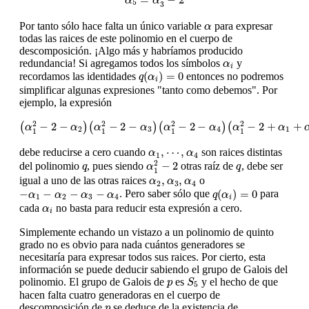
α
α
5
3
α
Por tanto sólo hace falta un único variable
para expresar
α
todas las raices de este polinomio en el cuerpo de
descomposición. ¡Algo más y habríamos producido
α
i
redundancia! Si agregamos todos los símbolos
y
α
i
q
(
α
i
)
=
0
(
)
=
0
recordamos las identidades
entonces no podremos
q
α
i
simplificar algunas expresiones "tanto como debemos". Por
ejemplo, la expresión
(
α
1
2
−
2
−
α
2
)
(
α
1
2
−
2
−
α
3
)
(
α
1
2
−
2
−
α
4
)
(
α
1
2
−
2
+
α
1
+
α
2
+
α
3
2
2
2
2
−
2
−
−
2
−
−
2
−
−
2
+
+
(
)
(
)
(
)
(
α
α
α
α
α
α
α
α
2
3
4
1
1
1
1
1
α
1
,
⋯
,
α
4
,
⋯
,
debe reducirse a cero cuando
son raices distintas
α
α
1
4
α
1
2
−
2
q
q
2
−
2
del polinomio
, pues siendo
otras raíz de
, debe ser
q
α
q
1
α
2
,
α
3
,
α
4
,
,
igual a uno de las otras raices
o
α
α
α
2
3
4
q
(
α
i
)
=
0
−
α
1
−
α
2
−
α
3
−
α
4
−
−
−
−
(
)
=
0
. Pero saber sólo que
para
α
α
α
α
q
α
1
2
3
4
i
α
i
cada
no basta para reducir esta expresión a cero.
α
i
Simplemente echando un vistazo a un polinomio de quinto
grado no es obvio para nada cuántos generadores se
necesitaría para expresar todos sus raices. Por cierto, esta
información se puede deducir sabiendo el grupo de Galois del
S
5
p
polinomio. El grupo de Galois de
es
y el hecho de que
p
S
5
hacen falta cuatro generadoras en el cuerpo de
p
descomposición de
se deduce de la existencia de
p