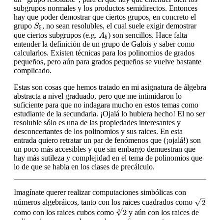
subgrupos normales y los productos semidirectos. Entonces
hay que poder demostrar que ciertos grupos, en concreto el
S
5
grupo
, no sean resolubles, el cual suele exigir demostrar
S
5
A
5
que ciertos subgrupos (e.g.
) son sencillos. Hace falta
A
5
entender la definición de un grupo de Galois y saber como
calcularlos. Existen técnicas para los polinomios de grados
pequeños, pero aún para grados pequeños se vuelve bastante
complicado.
Estas son cosas que hemos tratado en mi asignatura de álgebra
abstracta a nivel graduado, pero que me intimidaron lo
suficiente para que no indagara mucho en estos temas como
estudiante de la secundaria. ¡Ojalá lo hubiera hecho! El no ser
resoluble sólo es una de las propiedades interesantes y
desconcertantes de los polinomios y sus raices. En esta
entrada quiero retratar un par de fenómenos que (¡ojalá!) son
un poco más accesibles y que sin embargo demuestran que
hay más sutileza y complejidad en el tema de polinomios que
lo de que se habla en los clases de precálculo.
Imagínate querer realizar computaciones simbólicas con
2
√
2
números algebráicos, tanto con los raices cuadrados como
2
3
√
2
como con los raices cubos como
y aún con los raices de
3