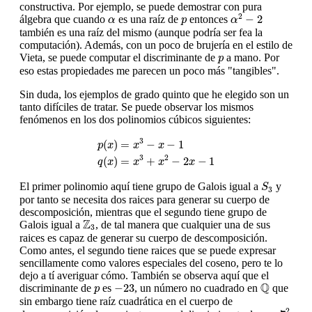
constructiva. Por ejemplo, se puede demostrar con pura
α
2
−
2
α
p
2
−
2
álgebra que cuando
es una raíz de
entonces
α
p
α
también es una raíz del mismo (aunque podría ser fea la
computación). Además, con un poco de brujería en el estilo de
p
Vieta, se puede computar el discriminante de
a mano. Por
p
eso estas propiedades me parecen un poco más "tangibles".
Sin duda, los ejemplos de grado quinto que he elegido son un
tanto difíciles de tratar. Se puede observar los mismos
fenómenos en los dos polinomios cúbicos siguientes:
p
(
x
)
=
x
3
−
x
−
1
q
(
x
)
=
x
3
+
x
2
−
2
x
−
1
3
(
)
=
−
−
1
p
x
x
x
3
2
(
)
=
+
−
2
−
1
q
x
x
x
x
S
3
El primer polinomio aquí tiene grupo de Galois igual a
y
S
3
por tanto se necesita dos raices para generar su cuerpo de
descomposición, mientras que el segundo tiene grupo de
Z
3
Z
Galois igual a
, de tal manera que cualquier una de sus
3
raices es capaz de generar su cuerpo de descomposición.
Como antes, el segundo tiene raices que se puede expresar
sencillamente como valores especiales del coseno, pero te lo
dejo a tí averiguar cómo. También se observa aquí que el
Q
−
23
p
Q
−
23
discriminante de
es
, un número no cuadrado en
que
p
sin embargo tiene raíz cuadrática en el cuerpo de
7
2
2