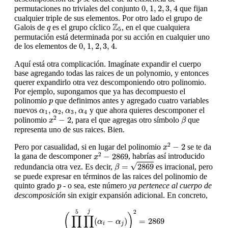
0
,
1
,
2
,
3
,
4
0
,
1
,
2
,
3
,
4
permutaciones no triviales del conjunto
que fijan
cualquier triple de sus elementos. Por otro lado el grupo de
Z
5
q
Z
Galois de
es el grupo cíclico
, en el que cualquiera
q
5
permutación está determinada por su acción en cualquier uno
0
,
1
,
2
,
3
,
4
0
,
1
,
2
,
3
,
4
de los elementos de
.
Aquí está otra complicación. Imagínate expandir el cuerpo
base agregando todas las raices de un polynomio, y entonces
querer expandirlo otra vez descomponiendo otro polinomio.
Por ejemplo, supongamos que ya has decompuesto el
p
polinomio
que definimos antes y agregado cuatro variables
p
α
1
,
α
2
,
α
3
,
α
4
,
,
,
nuevos
y que ahora quieres descomponer el
α
α
α
α
1
2
3
4
x
2
−
2
β
2
−
2
polinomio
, para el que agregas otro símbolo
que
x
β
representa uno de sus raices. Bien.
x
2
−
2
2
−
2
Pero por casualidad, si en lugar del polinomio
se te da
x
x
2
−
2869
2
−
2869
la gana de descomponer
, habrías así introducido
x
β
=
2869
√
=
2869
redundancia otra vez. Es decir,
es irracional, pero
β
se puede expresar en términos de las raices del polinomio de
p
quinto grado
- o sea, este número
ya pertenece al cuerpo de
p
descomposición
sin exigir expansión adicional. En concreto,
(
∏
i
=
1
5
∏
i
=
1
j
(
α
i
−
α
j
)
)
2
=
2869
5
2
j
(
)
∏
∏
(
−
)
=
2869
α
α
i
j