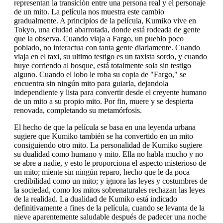
representan la transición entre una persona real y el personaje
de un mito. La película nos muestra este cambio
gradualmente. A principios de la película, Kumiko vive en
Tokyo, una ciudad abarrotada, donde está rodeada de gente
que la observa. Cuando viaja a Fargo, un pueblo poco
poblado, no interactua con tanta gente diariamente. Cuando
viaja en el taxi, su ultimo testigo es un taxista sordo, y cuando
huye corriendo al bosque, está totalmente sola sin testigo
alguno. Cuando el lobo le roba su copia de "Fargo," se
encuentra sin ningún mito para guiarla, dejandola
independiente y lista para convertir desde el creyente humano
de un mito a su propio mito. Por fin, muere y se despierta
renovada, completando su metamórfosis.
El hecho de que la película se basa en una leyenda urbana
sugiere que Kumiko también se ha convertido en un mito
consiguiendo otro mito. La personalidad de Kumiko sugiere
su dualidad como humano y mito. Ella no habla mucho y no
se abre a nadie, y esto le proporciona el aspecto misterioso de
un mito; miente sin ningún reparo, hecho que le da poca
credibilidad como un mito; y ignora las leyes y costumbres de
la sociedad, como los mitos sobrenaturales rechazan las leyes
de la realidad. La dualidad de Kumiko está indicado
definitivamente a fines de la película, cuando se levanta de la
nieve aparentemente saludable después de padecer una noche