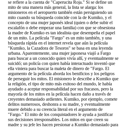
se refiere a la cuenta de "Caperucita Roja." Si se define un
mito de una manera más general, la lista se alarga: los
misioneros en el aeropuerto también están persiguiendo un
mito cuando su búsqueda coincide con la de Kumiko, y el
concepto de una mujer japonés ideal (quien o debe subir el
escalafón o debe empezar una familia) con que se obsesiona
la madre de Kumiko es tan idealista que desempeña el papel
de un mito. La película "Fargo" es un mito también, y una
búsqueda rápida en el internet revela que aún la película
"Kumiko, la Cazadora de Tesoros" se basa en una leyenda
urbana. Aparentemente, una mujer japonesa viajó a Fargo
para buscar a un conocido quien vivía allí, y eventualmente se
suicidó; un policía con quien había interactuado inventó que
ella viniera para buscar la maleta de dinero de "Fargo. El
argumento de la película aborda los benificios y los peligros
de perseguir los mitos. El misionero le describe a Kumiko que
la religión, el tipo de mito más exitoso del mundo, le había
ayudado a aceptar responsabilidad por sus fracasos, pero la
mayoría de los mitos en la película hacen daño a través de
creyentes demasiado ardientes. Kumiko, por ejemplo, comete
delitos numerosos, deshonra a su madre, y eventualmente
muere debido a su creencia literal en el argumento de
"Fargo." El mito de los conquistadores le ayuda a justificar
sus decisiones irresponsables. Los mitos en que creen su
madre y su jefe les hacen presionar a Kumiko demasiado para