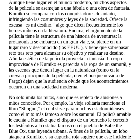
Aunque tiene lugar en el mundo moderno, muchos aspectos
de la película se asemejan a una fábula o una obra de fantasía.
Kumiko se compara con los conquistadores de antaño,
infringiendo las costumbres y leyes de la sociedad. Ofrece la
excusa "es mi destino," algo que dicen frecuentemente los
heroes míticos en la literatura. Encima, el argumento de la
película tiene la estructura de una historia de aventuras: la
protagonista se embarca en un gran viaje, se pierde en un
lugar raro y desconocido (los EEUU), y tiene que sobrepasar
reto tras reto para alcanzar su objetivo y realizar su destino.
Aún la estética de la película proyecta la fantasía. La ropa
improvisada de Kumiko es parecida a la ropa de un samurái, y
las escenas que tienen lugar en la naturaleza (como en la
cueva a principios de la película, o en el bosque nevado de
Fargo) dejan que la audiencia olvide que los acontecimientos
occurren en una sociedad moderna.
No solo imita los mitos, sino que es repleto de alusiones a
mitos conocidos. Por ejemplo, la vieja solitaria menciona el
libro "Shogun," el cual sirve para muchos estadounidenses
como el mito más famoso sobre los samurai. El policía amable
le cuenta a Kumiko que el disparo de un borracho le cercenó
los testículos a la estatua famosa en el pueblo de Babe the
Blue Ox, una leyenda urbana. A fines de la película, un lobo
ataque a Kumiko, y su capucha roja sugiere que este incidente