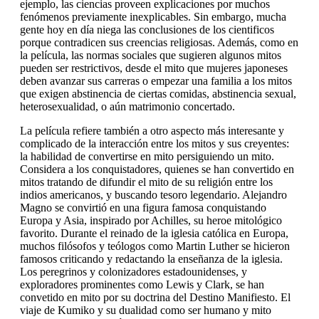
ejemplo, las ciencias proveen explicaciones por muchos
fenómenos previamente inexplicables. Sin embargo, mucha
gente hoy en día niega las conclusiones de los cientificos
porque contradicen sus creencias religiosas. Además, como en
la película, las normas sociales que sugieren algunos mitos
pueden ser restrictivos, desde el mito que mujeres japoneses
deben avanzar sus carreras o empezar una familia a los mitos
que exigen abstinencia de ciertas comidas, abstinencia sexual,
heterosexualidad, o aún matrimonio concertado.
La película refiere también a otro aspecto más interesante y
complicado de la interacción entre los mitos y sus creyentes:
la habilidad de convertirse en mito persiguiendo un mito.
Considera a los conquistadores, quienes se han convertido en
mitos tratando de difundir el mito de su religión entre los
indios americanos, y buscando tesoro legendario. Alejandro
Magno se convirtió en una figura famosa conquistando
Europa y Asia, inspirado por Achilles, su heroe mitológico
favorito. Durante el reinado de la iglesia católica en Europa,
muchos filósofos y teólogos como Martin Luther se hicieron
famosos criticando y redactando la enseñanza de la iglesia.
Los peregrinos y colonizadores estadounidenses, y
exploradores prominentes como Lewis y Clark, se han
convetido en mito por su doctrina del Destino Manifiesto. El
viaje de Kumiko y su dualidad como ser humano y mito